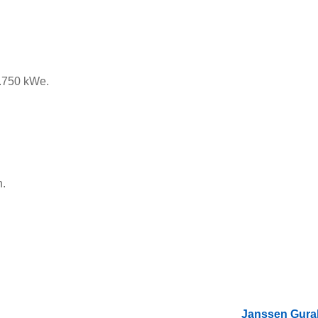
6.750 kWe.
.
Janssen Gurab